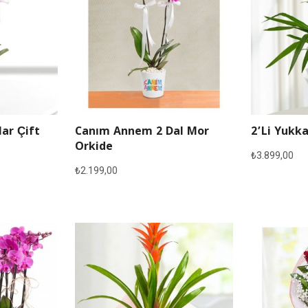
lar Çift
Canım Annem 2 Dal Mor
2’li Yukka
Orkide
₺
3.899,00
₺
2.199,00