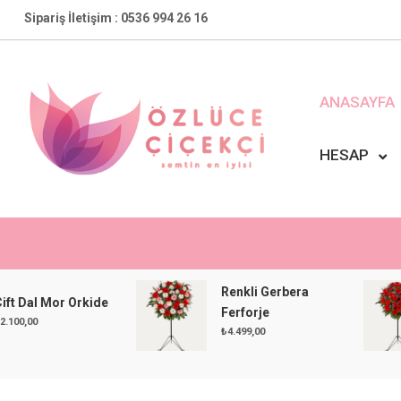
Skip
Sipariş İletişim : 0536 994 26 16
to
content
ANASAYFA
HESAP
Özlüce Çiçekçi
En Yakın Çiçekçiniz !
Renkli Gerbera
 Mor Orkide
Ferforje
₺
4.499,00