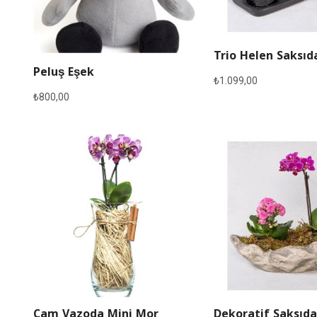
Trio Helen Saksıd
Peluş Eşek
₺
1.099,00
₺
800,00
Cam Vazoda Mini Mor
Dekoratif Saksıda