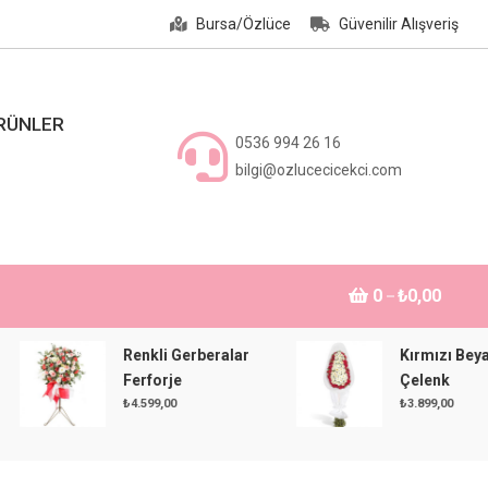
Bursa/Özlüce
Güvenilir Alışveriş
ÜRÜNLER
0536 994 26 16
bilgi@ozlucecicekci.com
0
₺0,00
Renkli Gerberalar
Kırmızı Beyaz
Ferforje
Çelenk
₺
4.599,00
₺
3.899,00