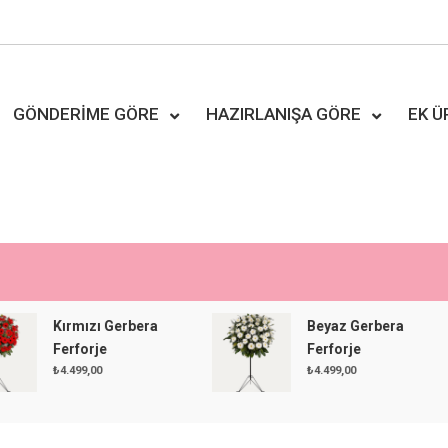
GÖNDERIME GÖRE
HAZIRLANIŞA GÖRE
EK 
Kırmızı Gerbera
Beyaz Gerbera
Ferforje
Ferforje
₺
4.499,00
₺
4.499,00