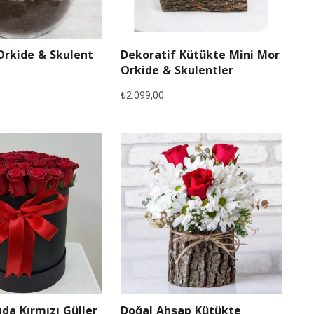
Orkide & Skulent
Dekoratif Kütükte Mini Mor
Orkide & Skulentler
₺
2.099,00
Doğal Ahşap Kütükte
da Kırmızı Güller