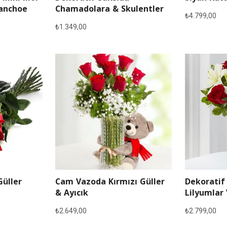
lanchoe
Chamadolara & Skulentler
₺
4.799,00
₺
1.349,00
Güller
Cam Vazoda Kırmızı Güller
Dekoratif
& Ayıcık
Lilyumlar 
₺
2.649,00
₺
2.799,00