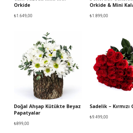
Orkide
Orkide & Mini Ka
₺
1.649,00
₺
1.899,00
Doğal Ahşap Kütükte Beyaz
Sadelik – Kırmızı 
Papatyalar
₺
9.499,00
₺
899,00