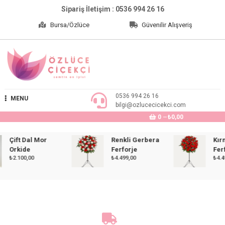
Skip
Sipariş İletişim : 0536 994 26 16
to
Bursa/Özlüce
Güvenilir Alışveriş
content
Özlüce Çiçekçi
0536 994 26 16
MENU
bilgi@ozlucecicekci.com
0
₺0,00
ift Dal Mor
Renkli Gerbera
Kırmızı
rkide
Ferforje
Ferforj
2.100,00
₺
4.499,00
₺
4.499,00