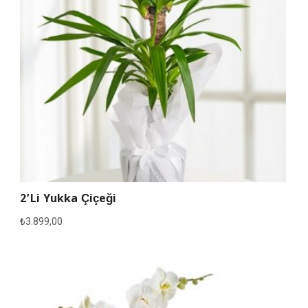
2’li Yukka Çiçeği
₺
3.899,00