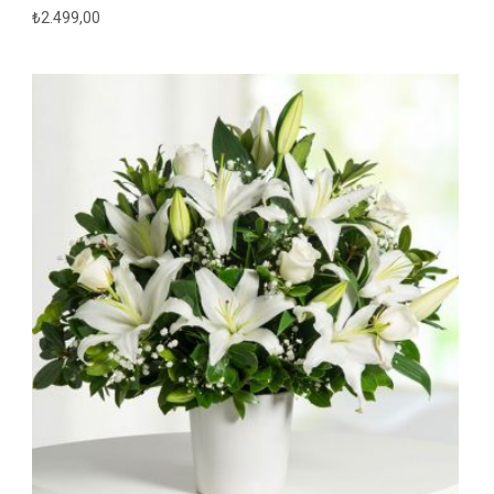
₺
2.499,00